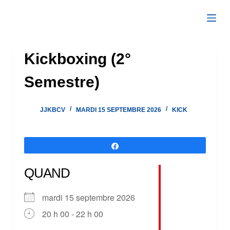
Passer
au
contenu
Kickboxing (2°
Semestre)
JJKBCV
MARDI 15 SEPTEMBRE 2026
KICK
Partagez
QUAND
mardi 15 septembre 2026
20 h 00 - 22 h 00