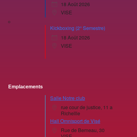
18 Août 2026
VISE
Kickboxing (2° Semestre)
18 Août 2026
VISE
Emplacements
Salle Notre club
rue cour de justice, 11 a
Richellle
Hall Omnisport de Visé
Rue de Berneau, 30
VISE