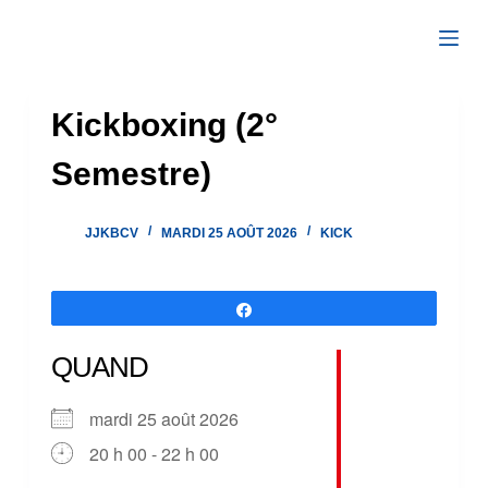
Passer
au
contenu
Kickboxing (2°
Semestre)
JJKBCV
MARDI 25 AOÛT 2026
KICK
Partagez
QUAND
mardi 25 août 2026
20 h 00 - 22 h 00