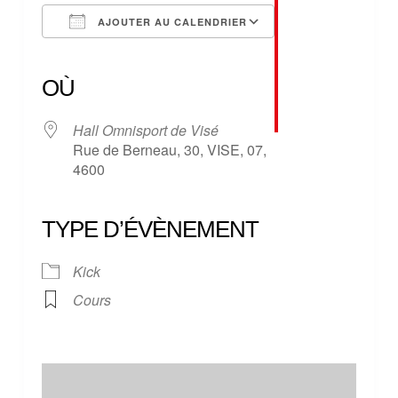
AJOUTER AU CALENDRIER
Télécharger ICS
Calendrier Google
iCalendar
Office 365
Outlook Live
OÙ
Hall Omnisport de Visé
Rue de Berneau, 30, VISE, 07,
4600
TYPE D’ÉVÈNEMENT
Kick
Cours