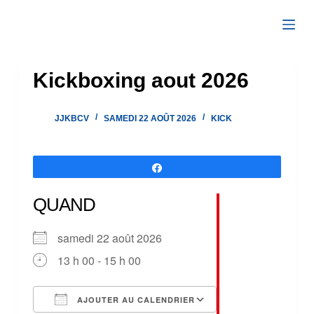
Passer
au
contenu
Kickboxing aout 2026
JJKBCV
SAMEDI 22 AOÛT 2026
KICK
Partagez
QUAND
samedi 22 août 2026
13 h 00 - 15 h 00
AJOUTER AU CALENDRIER