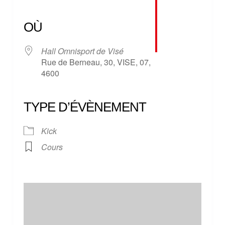
Télécharger ICS
Calendrier Google
iCalendar
Office 365
Outlook Live
OÙ
Hall Omnisport de Visé
Rue de Berneau, 30, VISE, 07,
4600
TYPE D’ÉVÈNEMENT
Kick
Cours