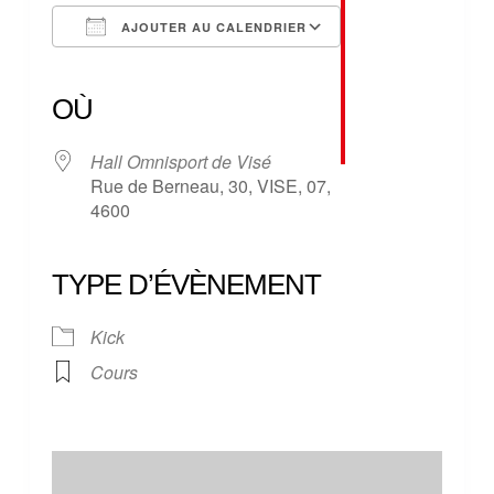
AJOUTER AU CALENDRIER
Télécharger ICS
Calendrier Google
iCalendar
Office 365
Outlook Live
OÙ
Hall Omnisport de Visé
Rue de Berneau, 30, VISE, 07,
4600
TYPE D’ÉVÈNEMENT
Kick
Cours