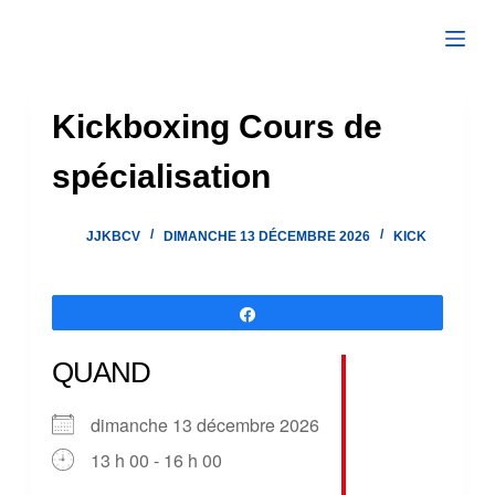
Passer
au
contenu
Kickboxing Cours de
spécialisation
JJKBCV
DIMANCHE 13 DÉCEMBRE 2026
KICK
Partagez
QUAND
dimanche 13 décembre 2026
13 h 00 - 16 h 00