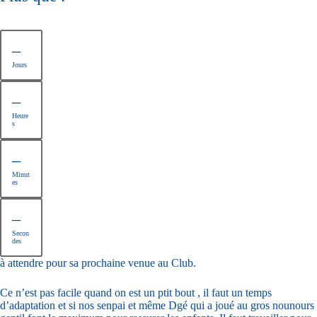
–
Jours
–
Heure
s
–
Minut
es
–
Secon
des
à attendre pour sa prochaine venue au Club.
Ce n’est pas facile quand on est un ptit bout , il faut un temps
d’adaptation et si nos senpai et même Dgé qui a joué au gros nounours