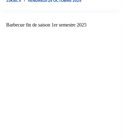
JJKBCV
VENDREDI 24 OCTOBRE 2025
2025
au
JJKBCV.
Barbecue fin de saison 1er semestre 2025