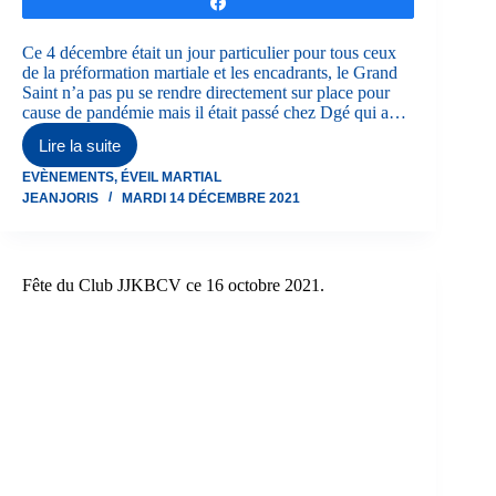
Partagez
Ce 4 décembre était un jour particulier pour tous ceux
de la préformation martiale et les encadrants, le Grand
Saint n’a pas pu se rendre directement sur place pour
cause de pandémie mais il était passé chez Dgé qui a…
Lire la suite
Saint
Nicolas
EVÈNEMENTS
,
ÉVEIL MARTIAL
du
JEANJORIS
MARDI 14 DÉCEMBRE 2021
Club
4
décembre
2021
au
Fête du Club JJKBCV ce 16 octobre 2021.
JJKBCV