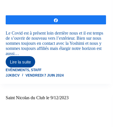
Partagez
Le Covid est à présent loin derrière nous et il est temps
de s’ouvrir de nouveau vers l’extérieur. Bien sur nous
sommes toujours en contact avec la Yoshimi et nous y
sommes toujours affiliés mais élargir notre horizon est
aussi…
Lire la suite
Prise
de
EVÈNEMENTS
,
STAFF
contact
JJKBCV
VENDREDI 7 JUIN 2024
avec
la
cellule
compétition
et
Saint Nicolas du Club le 9/12/2023
stage