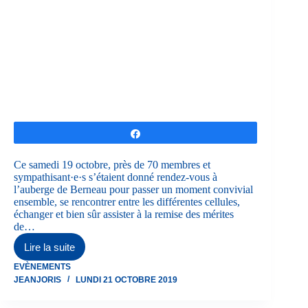
Partagez
Ce samedi 19 octobre, près de 70 membres et
sympathisant·e·s s’étaient donné rendez-vous à
l’auberge de Berneau pour passer un moment convivial
ensemble, se rencontrer entre les différentes cellules,
échanger et bien sûr assister à la remise des mérites
de…
Lire la suite
Fête
du
EVÈNEMENTS
Club
JEANJORIS
LUNDI 21 OCTOBRE 2019
au
JJKBCV