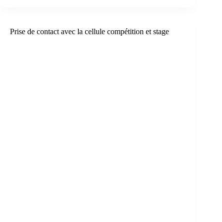
Remise
des
trophées
sportifs
Prise de contact avec la cellule compétition et stage
saison
2023-
2024