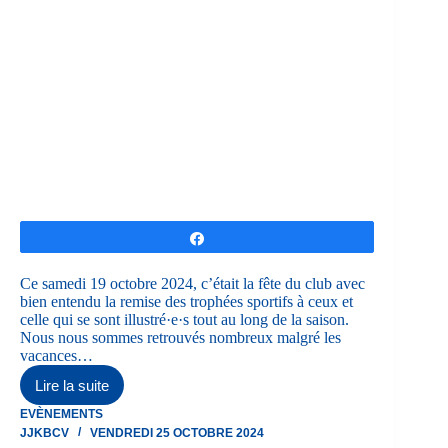
Partagez
Ce samedi 19 octobre 2024, c’était la fête du club avec
bien entendu la remise des trophées sportifs à ceux et
celle qui se sont illustré·e·s tout au long de la saison.
Nous nous sommes retrouvés nombreux malgré les
vacances…
Lire la suite
Fête
du
EVÈNEMENTS
Club
JJKBCV
VENDREDI 25 OCTOBRE 2024
et