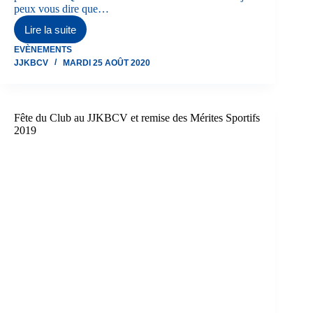
peux vous dire que…
Lire la suite
BBQ
JJKBCV
EVÈNEMENTS
Hauts
JJKBCV
MARDI 25 AOÛT 2020
de
Froidmont
03/07/2020
Fête du Club au JJKBCV et remise des Mérites Sportifs
2019