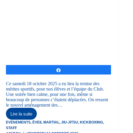
Partagez
Ce samedi 18 octobre 2025 a eu lieu la remise des
mérites sportifs, pour nos élèves et l’équipe du Club.
Une soirée bien calme, pour une fois, même si
beaucoup de personnes c’étaient déplacées. On ressent
le nouvel aménagement des…
Lire la suite
Remise
des
EVÈNEMENTS
,
ÉVEIL MARTIAL
,
JIU-JITSU
,
KICKBOXING
,
mérites
STAFF
sportifs