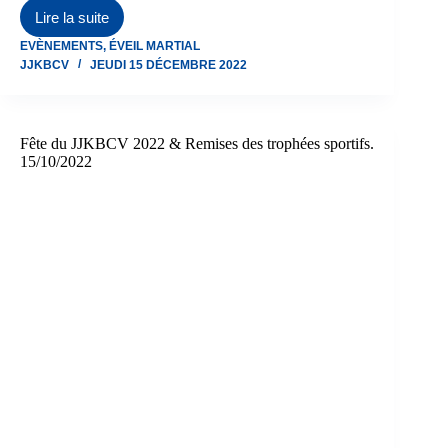
Lire la suite
Saint-
Nicolas
EVÈNEMENTS
,
ÉVEIL MARTIAL
2022
JJKBCV
JEUDI 15 DÉCEMBRE 2022
pour
la
préformation
Fête du JJKBCV 2022 & Remises des trophées sportifs.
15/10/2022