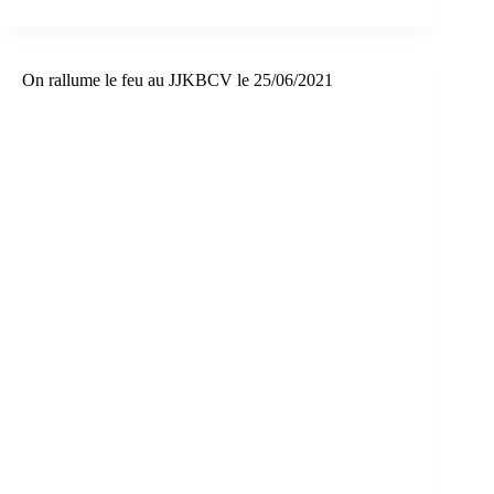
JJKBCV
ce
16
octobre
2021.
On rallume le feu au JJKBCV le 25/06/2021