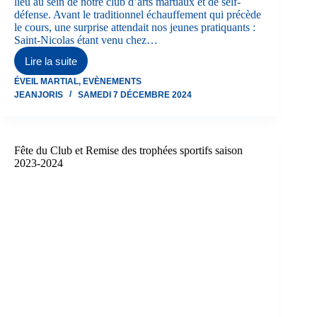
lieu au sein de notre club d’arts martiaux et de self-
défense. Avant le traditionnel échauffement qui précède
le cours, une surprise attendait nos jeunes pratiquants :
Saint-Nicolas étant venu chez…
Lire la suite
Saint-
Nicolas
ÉVEIL MARTIAL
,
EVÈNEMENTS
récompense
JEANJORIS
SAMEDI 7 DÉCEMBRE 2024
les
enfants
sages
du
JJKBCV
Fête du Club et Remise des trophées sportifs saison
(7/12/2024).
2023-2024