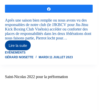
Partagez
Après une saison bien remplie ou nous avons vu des
responsables de notre club (le JJKBCV pour Jiu-Jitsu
Kick Boxing Club Visétois) accéder ou conforter des
places de responsabilités dans les deux fédérations dont
nous faisons partie, Pierrot locht pour…
Lire la suite
BBQ
du
EVÈNEMENTS
JJKBCV
GÉRARD NOISETTE
MARDI 11 JUILLET 2023
au
Hauts
de
Froidmont,
de
Saint-Nicolas 2022 pour la préformation
fin
de
premier
semestre
2023