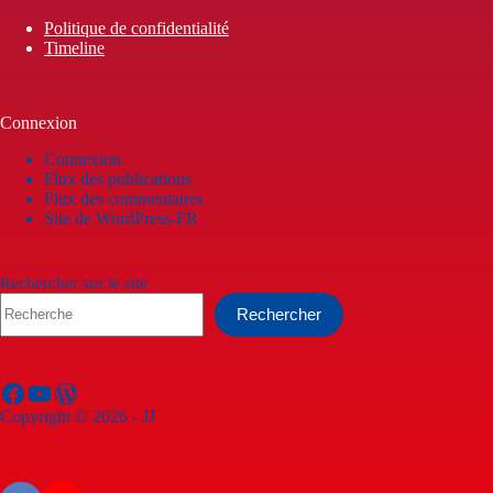
Politique de confidentialité
Timeline
Connexion
Connexion
Flux des publications
Flux des commentaires
Site de WordPress-FR
Rechercher sur le site
Rechercher
Facebook
YouTube
WordPress
Copyright © 2026 - JJ