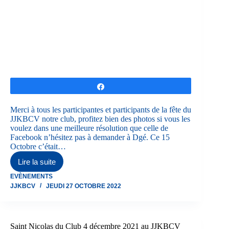
Partagez
Merci à tous les participantes et participants de la fête du
JJKBCV notre club, profitez bien des photos si vous les
voulez dans une meilleure résolution que celle de
Facebook n’hésitez pas à demander à Dgé. Ce 15
Octobre c’était…
Lire la suite
Fête
du
EVÈNEMENTS
JJKBCV
JJKBCV
JEUDI 27 OCTOBRE 2022
2022
&
Remises
des
trophées
Saint Nicolas du Club 4 décembre 2021 au JJKBCV