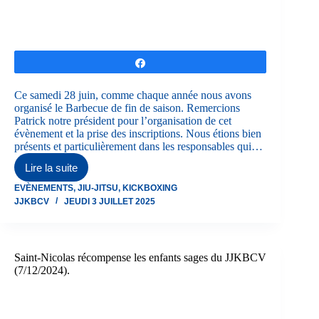
Partagez
Ce samedi 28 juin, comme chaque année nous avons
organisé le Barbecue de fin de saison. Remercions
Patrick notre président pour l’organisation de cet
évènement et la prise des inscriptions. Nous étions bien
présents et particulièrement dans les responsables qui…
Lire la suite
Barbecue
fin
EVÈNEMENTS
,
JIU-JITSU
,
KICKBOXING
de
JJKBCV
JEUDI 3 JUILLET 2025
saison
1er
semestre
2025
Saint-Nicolas récompense les enfants sages du JJKBCV
(7/12/2024).