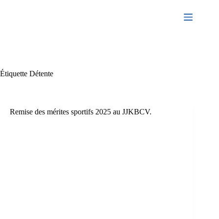
Passer
au
contenu
Étiquette
Détente
Remise des mérites sportifs 2025 au JJKBCV.