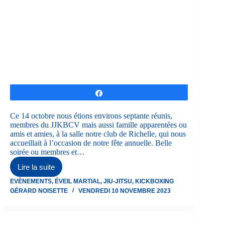
Partagez
Ce 14 octobre nous étions environs septante réunis,
membres du JJKBCV mais aussi famille apparentées ou
amis et amies, à la salle notre club de Richelle, qui nous
accueillait à l’occasion de notre fête annuelle. Belle
soirée ou membres et…
Lire la suite
Fête
du
EVÈNEMENTS
,
ÉVEIL MARTIAL
,
JIU-JITSU
,
KICKBOXING
club
GÉRARD NOISETTE
VENDREDI 10 NOVEMBRE 2023
2023
au
JJKBCV