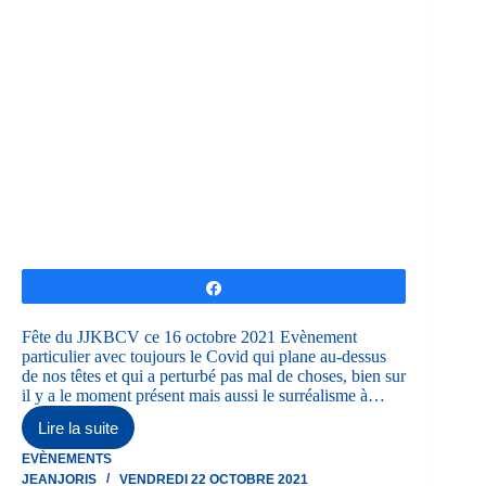
Partagez
Fête du JJKBCV ce 16 octobre 2021 Evènement
particulier avec toujours le Covid qui plane au-dessus
de nos têtes et qui a perturbé pas mal de choses, bien sur
il y a le moment présent mais aussi le surréalisme à…
Lire la suite
Fête
du
EVÈNEMENTS
Club
JEANJORIS
VENDREDI 22 OCTOBRE 2021