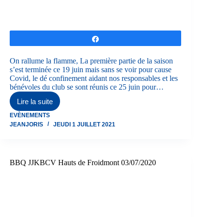
Partagez
On rallume la flamme, La première partie de la saison
s’est terminée ce 19 juin mais sans se voir pour cause
Covid, le dé confinement aidant nos responsables et les
bénévoles du club se sont réunis ce 25 juin pour…
Lire la suite
On
rallume
EVÈNEMENTS
le
JEANJORIS
JEUDI 1 JUILLET 2021
feu
au
JJKBCV
le
25/06/2021
BBQ JJKBCV Hauts de Froidmont 03/07/2020