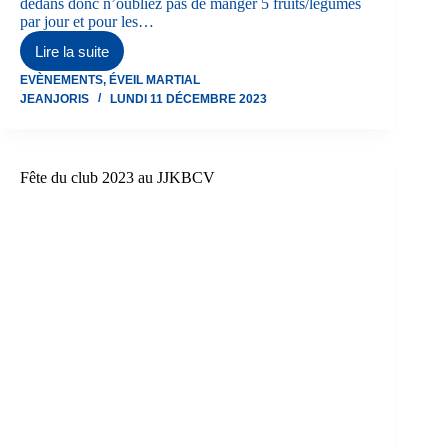
dedans donc n’oubliez pas de manger 5 fruits/légumes
par jour et pour les…
Lire la suite
Saint
Nicolas
EVÈNEMENTS
,
ÉVEIL MARTIAL
du
JEANJORIS
LUNDI 11 DÉCEMBRE 2023
Club
le
9/12/2023
Fête du club 2023 au JJKBCV