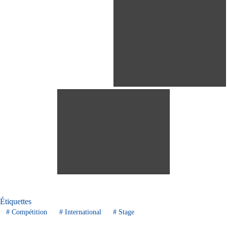
Étiquettes
#
Compétition
#
International
#
Stage