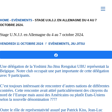
Passer
au
contenu
HOME
-
EVÈNEMENTS
-
STAGE U.N.J.J. EN ALLEMAGNE DU 4 AU 7
OCTOBRE 2024.
Stage U.N.J.J. en Allemagne du 4 au 7 octobre 2024.
VENDREDI 11 OCTOBRE 2024
EVÈNEMENTS
,
JIU-JITSU
Partagez
Une délégation de la Yoshimi Jiu-Jitsu Rengukai UBU représentait la
Belgique. Notre club occupait une part importante de cette délégation
avec 9 participants.
C’est toujours intéressant de rencontrer d’autres nations de différentes
contrées. Cette rencontre avait attiré particulièrement des citoyens du
nord de l’Europe mais aussi des Américains ou plutôt Etats-Uniens
selon la nouvelle dénomination ????
Outre le rôle de représentativité assuré par Patrick Kiss, Jean-Luc