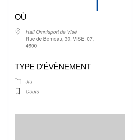
Télécharger ICS
Calendrier Google
iCalendar
Office 365
Outlook Live
OÙ
Hall Omnisport de Visé
Rue de Berneau, 30, VISE, 07,
4600
TYPE D’ÉVÈNEMENT
Jiu
Cours