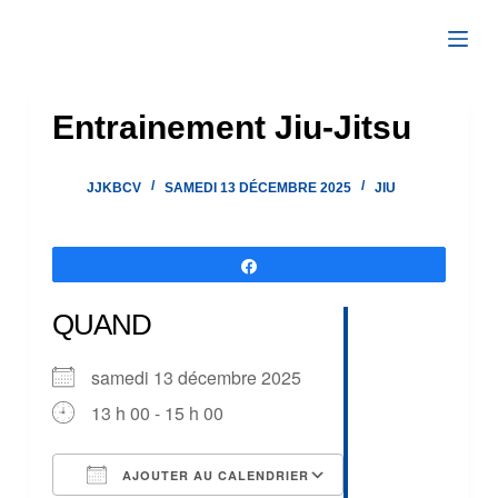
Passer
au
contenu
Entrainement Jiu-Jitsu
JJKBCV
SAMEDI 13 DÉCEMBRE 2025
JIU
Partagez
QUAND
samedi 13 décembre 2025
13 h 00 - 15 h 00
AJOUTER AU CALENDRIER