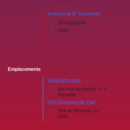
Kickboxing (2° Semestre)
18 Août 2026
VISE
Emplacements
Salle Notre club
rue cour de justice, 11 a
Richellle
Hall Omnisport de Visé
Rue de Berneau, 30
VISE