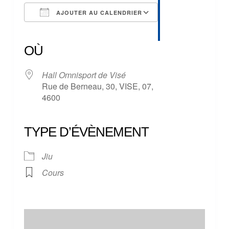
AJOUTER AU CALENDRIER
Télécharger ICS
Calendrier Google
iCalendar
Office 365
Outlook Live
OÙ
Hall Omnisport de Visé
Rue de Berneau, 30, VISE, 07,
4600
TYPE D’ÉVÈNEMENT
Jiu
Cours