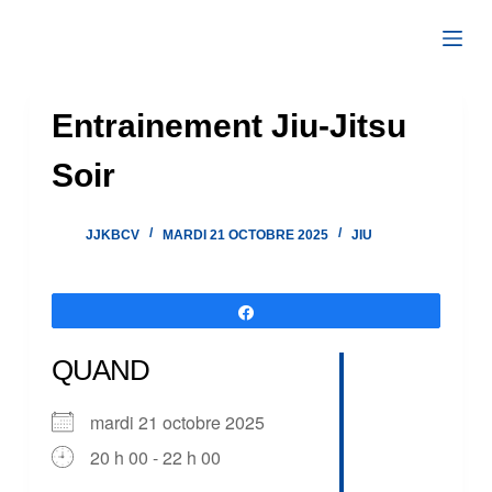
Passer
au
contenu
Entrainement Jiu-Jitsu
Soir
JJKBCV
MARDI 21 OCTOBRE 2025
JIU
Partagez
QUAND
mardi 21 octobre 2025
20 h 00 - 22 h 00