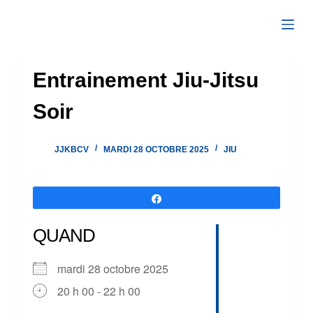
Passer
au
contenu
Entrainement Jiu-Jitsu
Soir
JJKBCV
MARDI 28 OCTOBRE 2025
JIU
Partagez
QUAND
mardi 28 octobre 2025
20 h 00 - 22 h 00