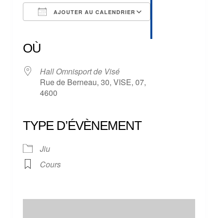
AJOUTER AU CALENDRIER
Télécharger ICS
Calendrier Google
iCalendar
Office 365
Outlook Live
OÙ
Hall Omnisport de Visé
Rue de Berneau, 30, VISE, 07,
4600
TYPE D’ÉVÈNEMENT
Jiu
Cours