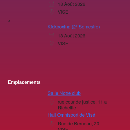
18 Août 2026
VISE
Kickboxing (2° Semestre)
18 Août 2026
VISE
Emplacements
Salle Notre club
rue cour de justice, 11 a
Richellle
Hall Omnisport de Visé
Rue de Berneau, 30
VISE