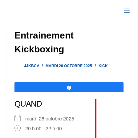
Passer
au
contenu
Entrainement
Kickboxing
JJKBCV
MARDI 28 OCTOBRE 2025
KICK
Partagez
QUAND
mardi 28 octobre 2025
20 h 00 - 22 h 00