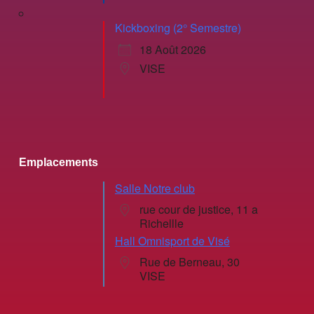
Kickboxing (2° Semestre)
18 Août 2026
VISE
Emplacements
Salle Notre club
rue cour de justice, 11 a
Richellle
Hall Omnisport de Visé
Rue de Berneau, 30
VISE