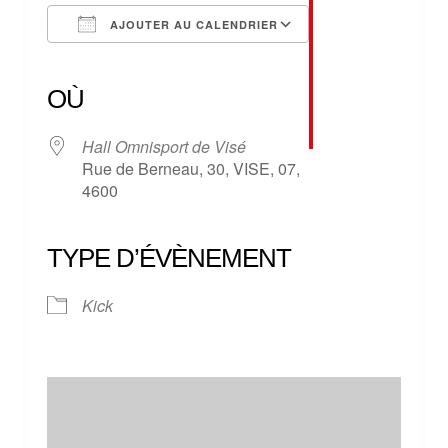
AJOUTER AU CALENDRIER
Télécharger ICS
Calendrier Google
iCalendar
Office 365
Outlook Live
OÙ
Hall Omnisport de Visé
Rue de Berneau, 30, VISE, 07,
4600
TYPE D’ÉVÈNEMENT
Kick