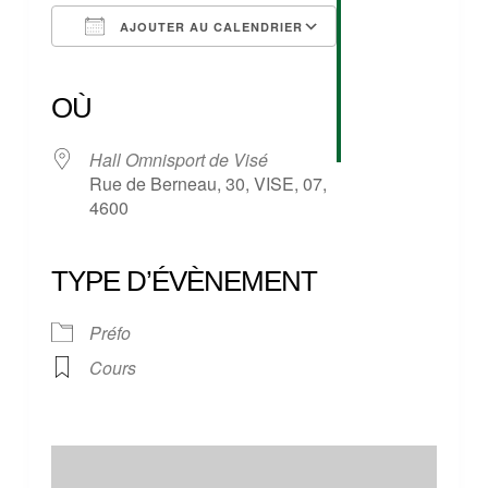
AJOUTER AU CALENDRIER
Télécharger ICS
Calendrier Google
iCalendar
Office 365
Outlook Live
OÙ
Hall Omnisport de Visé
Rue de Berneau, 30, VISE, 07,
4600
TYPE D’ÉVÈNEMENT
Préfo
Cours