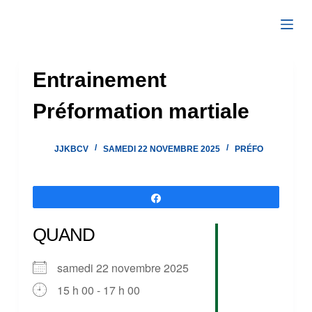
Passer
au
contenu
Entrainement
Préformation martiale
JJKBCV
SAMEDI 22 NOVEMBRE 2025
PRÉFO
Partagez
QUAND
samedi 22 novembre 2025
15 h 00 - 17 h 00