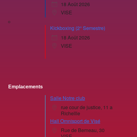
18 Août 2026
VISE
Kickboxing (2° Semestre)
18 Août 2026
VISE
Emplacements
Salle Notre club
rue cour de justice, 11 a
Richellle
Hall Omnisport de Visé
Rue de Berneau, 30
VISE