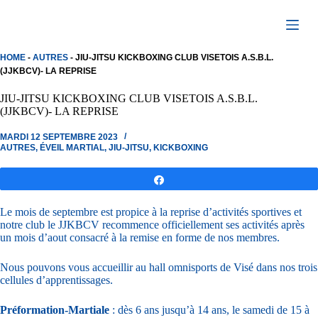
Passer
au
contenu
HOME
-
AUTRES
-
JIU-JITSU KICKBOXING CLUB VISETOIS A.S.B.L.
(JJKBCV)- LA REPRISE
JIU-JITSU KICKBOXING CLUB VISETOIS A.S.B.L.
(JJKBCV)- LA REPRISE
MARDI 12 SEPTEMBRE 2023
AUTRES
,
ÉVEIL MARTIAL
,
JIU-JITSU
,
KICKBOXING
Partagez
Le mois de septembre est propice à la reprise d’activités sportives et
notre club le JJKBCV recommence officiellement ses activités après
un mois d’aout consacré à la remise en forme de nos membres.
Nous pouvons vous accueillir au hall omnisports de Visé dans nos trois
cellules d’apprentissages.
Préformation-Martiale
: dès 6 ans jusqu’à 14 ans, le samedi de 15 à