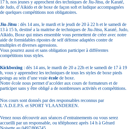
17 h, nos jeunes y approchent des techniques de Jiu-Jitsu, de Karaté,
de Judo, d’Aïkido et de boxe de façon soft et ludique accompagnées
de quelques compétitions non obligatoires.
Jiu-Jitsu
: dès 14 ans, le mardi et le jeudi de 20 à 22 h et le samedi de
13 à 15 h, destiné a la maitrise de techniques de Jiu-Jitsu, Karaté, Judo,
Aïkido, Boxe qui mises ensemble vous permettent de créer avec notre
aide de formidables ripostes de self défense adaptées contre de
multiples et diverses agressions.
Vous pourrez aussi et sans obligation participer à différentes
compétitions tous styles.
Kickboxing
: dès 14 ans, le mardi de 20 a 22h et le samedi de 17 à 19
h, vous y apprendrez les techniques de tous les styles de boxe pieds
poings au sein d’une vraie
école
de boxe.
Notre école nous permet d’accéder aux cours de formateurs et de
participer sans y être obligé a de nombreuses activités et compétitions.
Nos cours sont donnés par des responsables reconnus par
L’A.D.E.P.S. et SPORT VLAANDEREN.
Venez nous découvrir aux séances d’entrainements ou vous serez
accueilli par un responsable, ou téléphonez après 14 h à Gérard
Noisette au 0497/806745.