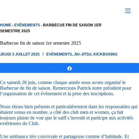
Passer
au
contenu
HOME
-
EVÈNEMENTS
-
BARBECUE FIN DE SAISON 1ER
SEMESTRE 2025
Barbecue fin de saison 1er semestre 2025
JEUDI 3 JUILLET 2025
EVÈNEMENTS
,
JIU-JITSU
,
KICKBOXING
Partagez
Ce samedi 28 juin, comme chaque année nous avons organisé le
Barbecue de fin de saison. Remercions Patrick notre président pour
l’organisation de cet évènement et la prise des inscriptions.
Nous étions bien présents et particulièrement dans les responsables qui
étaient venus en nombre, a côté des club men et women, ça fait
toujours plaisir de voir que le satff s’investit et participe aux activités
extérieures du Club.
Une ambiance très conviviale et partageuse comme d’habitude. Et