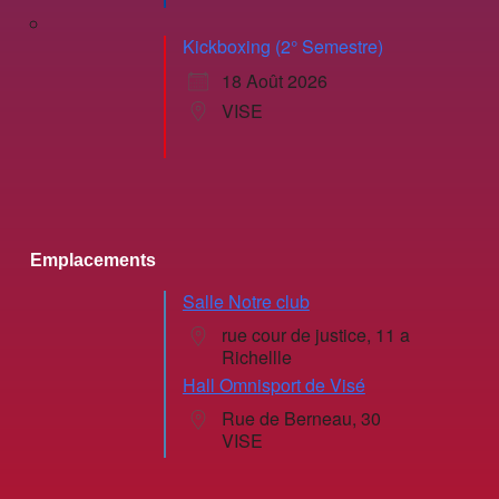
Kickboxing (2° Semestre)
18 Août 2026
VISE
Emplacements
Salle Notre club
rue cour de justice, 11 a
Richellle
Hall Omnisport de Visé
Rue de Berneau, 30
VISE