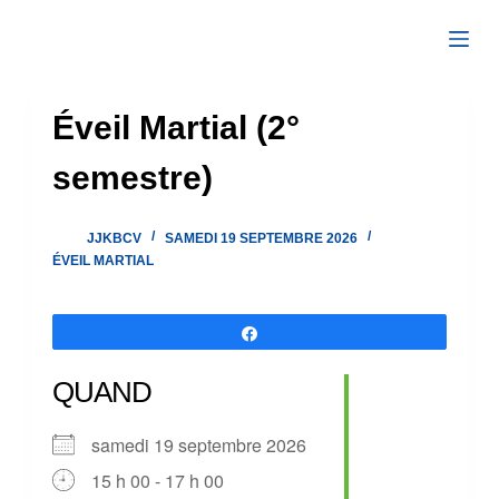
Passer
au
contenu
Éveil Martial (2°
semestre)
JJKBCV
SAMEDI 19 SEPTEMBRE 2026
ÉVEIL MARTIAL
Partagez
QUAND
samedi 19 septembre 2026
15 h 00 - 17 h 00