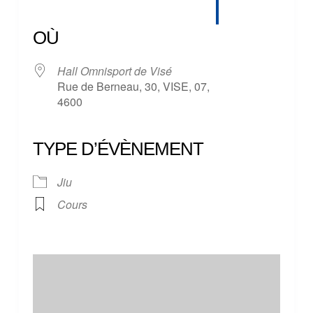
Télécharger ICS
Calendrier Google
iCalendar
Office 365
Outlook Live
OÙ
Hall Omnisport de Visé
Rue de Berneau, 30, VISE, 07,
4600
TYPE D’ÉVÈNEMENT
Jiu
Cours