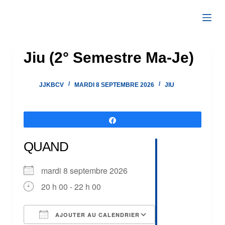
Passer
au
contenu
Jiu (2° Semestre Ma-Je)
JJKBCV
MARDI 8 SEPTEMBRE 2026
JIU
Partagez
QUAND
mardi 8 septembre 2026
20 h 00 - 22 h 00
AJOUTER AU CALENDRIER