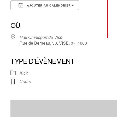
AJOUTER AU CALENDRIER
Télécharger ICS
Calendrier Google
iCalendar
Office 365
Outlook Live
OÙ
Hall Omnisport de Visé
Rue de Berneau, 30, VISE, 07, 4600
TYPE D’ÉVÈNEMENT
Kick
Cours