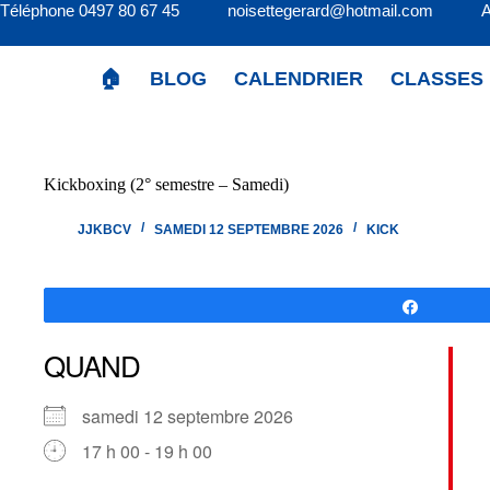
Passer
Téléphone 0497 80 67 45 noisettegerard@hotmail.com 
au
contenu
🏠
BLOG
CALENDRIER
CLASSES
Kickboxing (2° semestre – Samedi)
JJKBCV
SAMEDI 12 SEPTEMBRE 2026
KICK
Partagez
QUAND
samedi 12 septembre 2026
17 h 00 - 19 h 00