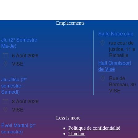
Emplacements
Salle Notre club
Jiu (2° Semestre
rue cour de
Ma-Je)
justice, 11 a
Richellle
6 Août 2026
Hall Omnisport
VISE
de Visé
Rue de
Jiu-Jitsu (2°
Berneau, 30
semestre -
VISE
Samedi)
8 Août 2026
VISE
Less is more
Éveil Martial (2°
Politique de confidentialité
semestre)
Timeline