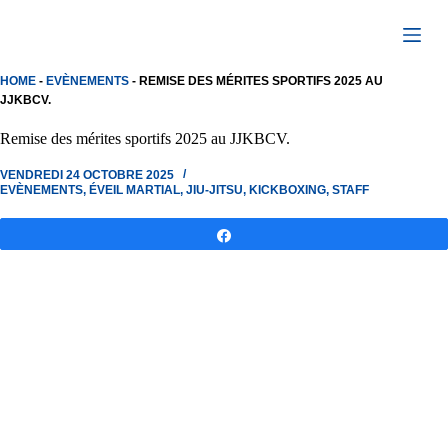
Passer
au
contenu
HOME
-
EVÈNEMENTS
-
REMISE DES MÉRITES SPORTIFS 2025 AU
JJKBCV.
Remise des mérites sportifs 2025 au JJKBCV.
VENDREDI 24 OCTOBRE 2025
EVÈNEMENTS
,
ÉVEIL MARTIAL
,
JIU-JITSU
,
KICKBOXING
,
STAFF
Partagez