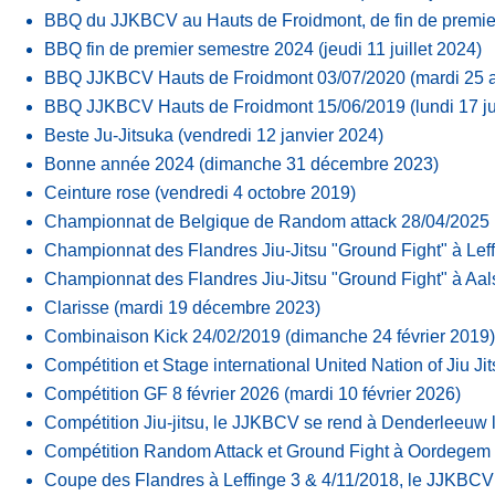
BBQ du JJKBCV au Hauts de Froidmont, de fin de premie
BBQ fin de premier semestre 2024
(jeudi 11 juillet 2024)
BBQ JJKBCV Hauts de Froidmont 03/07/2020
(mardi 25 
BBQ JJKBCV Hauts de Froidmont 15/06/2019
(lundi 17 j
Beste Ju-Jitsuka
(vendredi 12 janvier 2024)
Bonne année 2024
(dimanche 31 décembre 2023)
Ceinture rose
(vendredi 4 octobre 2019)
Championnat de Belgique de Random attack 28/04/2025
Championnat des Flandres Jiu-Jitsu "Ground Fight" à Leff
Championnat des Flandres Jiu-Jitsu "Ground Fight" à Aals
Clarisse
(mardi 19 décembre 2023)
Combinaison Kick 24/02/2019
(dimanche 24 février 2019)
Compétition et Stage international United Nation of Jiu J
Compétition GF 8 février 2026
(mardi 10 février 2026)
Compétition Jiu-jitsu, le JJKBCV se rend à Denderleeuw 
Compétition Random Attack et Ground Fight à Oordegem 
Coupe des Flandres à Leffinge 3 & 4/11/2018, le JJKBCV 