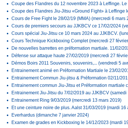
Coupe des Flandres du 12 novembre 2023 à Leffinge. L
Coupe des Flandres Jiu-Jitsu «Ground Fight» à Leffinge l
Cours de Free Fight le 28/02/19 (MMA)
(mercredi 6 mars 
Cours de premiers secours au JJKBCV ce 17/02/2024
(ve
Cours spécial Jiu-Jitsu ce 10 mars 2024 au JJKBCV.
(lun
Cours Technique Kickboxing Complet
(mercredi 27 févrie
De nouvelles barrettes en préformation martiale. 11/02/2
Défense sur attaque haute 27/02/2019
(mercredi 27 févrie
Démos Boirs 2011 Souvenirs, souvenirs,...
(vendredi 5 avr
Entrainement animé en Préformation Martiale le 23/02/20
Entrainement Commun Jiu-jitsu & Préformation 02/11/20
Entrainement commun Jiu-Jitsu et Préformation martiale 
Entrainement Jiu-Jitsu du 7/02/2019 au JJKBCV
(samedi 
Entrainement Ring 9/03/2019
(mercredi 13 mars 2019)
Et une ceinture noire de plus. Aalst 31/03/2019
(mardi 16 
Everhardus
(dimanche 7 janvier 2024)
Examen de grades en Kickboxing le 14/12/2023
(mardi 1