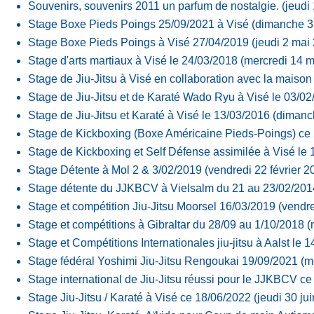
Souvenirs, souvenirs 2011 un parfum de nostalgie.
(jeudi
Stage Boxe Pieds Poings 25/09/2021 à Visé
(dimanche 3
Stage Boxe Pieds Poings à Visé 27/04/2019
(jeudi 2 mai
Stage d'arts martiaux à Visé le 24/03/2018
(mercredi 14 
Stage de Jiu-Jitsu à Visé en collaboration avec la maison
Stage de Jiu-Jitsu et de Karaté Wado Ryu à Visé le 03/0
Stage de Jiu-Jitsu et Karaté à Visé le 13/03/2016
(dimanc
Stage de Kickboxing (Boxe Américaine Pieds-Poings) ce 
Stage de Kickboxing et Self Défense assimilée à Visé le 
Stage Détente à Mol 2 & 3/02/2019
(vendredi 22 février 2
Stage détente du JJKBCV à Vielsalm du 21 au 23/02/201
Stage et compétition Jiu-Jitsu Moorsel 16/03/2019
(vendr
Stage et compétitions à Gibraltar du 28/09 au 1/10/2018
(
Stage et Compétitions Internationales jiu-jitsu à Aalst le 
Stage fédéral Yoshimi Jiu-Jitsu Rengoukai 19/09/2021
(m
Stage international de Jiu-Jitsu réussi pour le JJKBCV c
Stage Jiu-Jitsu / Karaté à Visé ce 18/06/2022
(jeudi 30 ju