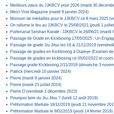
Meilleurs vœux du JJKBCV pour 2026
(mardi 30 décemb
Merci Visé Magazine
(mardi 9 janvier 2024)
Moisson de médailles pour le JJKBCV ce 8 mars 2025
(v
On rallume le feu au JJKBCV le 25/06/2021
(jeudi 1 juill
Partenariat Seishan Karaté - JJKBCV le 26/06/21
(mardi 6
Passage de Grade en Kickboxing 17/05/2025 : Un Engage
Passage de grade Jiu-Jitsu les 16 & 21/11/2019
(vendred
Passage de grades en Kickboxing à Oupeye (Examen de
Passage de grades en kickboxing ce 05/02/2022 et cours 
Passage grade Kickboxing 2/11/2019
(dimanche 3 novem
Patrick
(mercredi 10 janvier 2024)
Pierre
(mardi 9 janvier 2024)
Pierre
(mardi 23 juillet 2024)
Pierre O
(vendredi 1 décembre 2023)
Pourquoi faire du Jiu-Jitsu ?
(lundi 12 août 2019)
Préformation Martiale 16/11/2019
(jeudi 21 novembre 201
Préformation Martiale le 9/02/2019
(jeudi 14 février 2019)