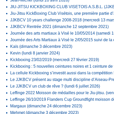
Jean-Michel
(lundi 20 avril 2026)
JIU-JITSU KICKBOXING CLUB VISETOIS A.S.B.L. (JJK
Jiu-Jitsu KickBoxing Club Visétois, une première partie d’
JJKBCV 10 years challenge 2008-2018
(mercredi 13 mar
JJKBCV Rentrée 2021
(dimanche 12 septembre 2021)
Journée des arts martiaux à Visé le 10/05/2014
(samedi 1
Journée des Arts Martiaux à Visé le 2/05/2015 suivi de l
Kaïs
(dimanche 3 décembre 2023)
Kevin
(lundi 8 janvier 2024)
Kickboxing 23/02/2019
(mercredi 27 février 2019)
Kickboxing : 5 nouvelles ceintures noires et 1 ceinture de 
La cellule Kickboxing s’investit aussi dans la compétition 
Le JJKBCV présent au stage multi discipline d’Aiseau-Pres
Le JJKBCV un club de rêve ?
(lundi 6 juillet 2026)
Leffinge 2022 Moisson de médailles pour le Jiu-jitsu.
(ven
Leffinge 26/10/2019 Flanders Cup Groundfight moisson 
Margaux
(dimanche 24 décembre 2023)
Mehmet
(dimanche 3 décembre 2023)