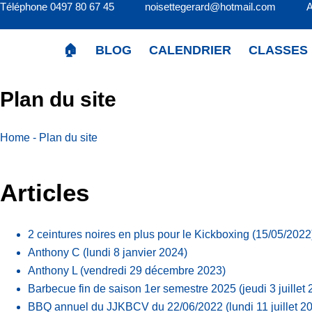
Téléphone 0497 80 67 45 noisettegerard@hotmail.com 
Passer
au
contenu
🏠
BLOG
CALENDRIER
CLASSES
Plan du site
Home
-
Plan du site
Articles
2 ceintures noires en plus pour le Kickboxing (15/05/2022
Anthony C
(lundi 8 janvier 2024)
Anthony L
(vendredi 29 décembre 2023)
Barbecue fin de saison 1er semestre 2025
(jeudi 3 juillet
BBQ annuel du JJKBCV du 22/06/2022
(lundi 11 juillet 2